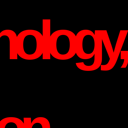
ology,
ion