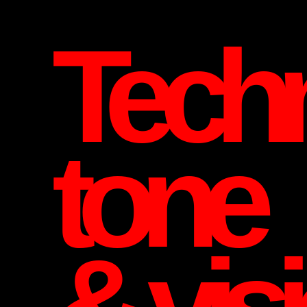
Techn
tone
& vis